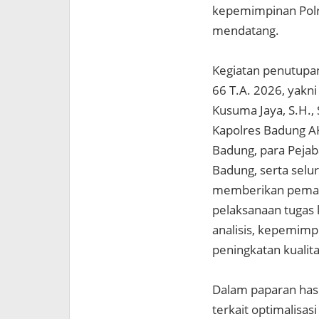
kepemimpinan Polri
mendatang.
Kegiatan penutupan
66 T.A. 2026, yakn
Kusuma Jaya, S.H., 
Kapolres Badung AK
Badung, para Pejab
Badung, serta selu
memberikan pemah
pelaksanaan tugas 
analisis, kepemi
peningkatan kualit
Dalam paparan hasi
terkait optimalisa