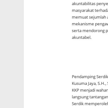
akuntabilitas peny
masyarakat terhadap
memuat sejumlah a
mekanisme pengawa
serta mendorong pe
akuntabel.
Pendamping Serdik
Kusuma Jaya, S.H.
KKP menjadi wahana
langsung tantangan 
Serdik memperole