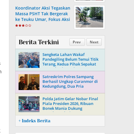
Koordinator Aksi Tegaskan
Massa PSHT Tak Bergerak
ke Teuku Umar, Fokus Aksi
di Polrestabes Surabaya
Berita Terkini
Prev
Next
Sengketa Lahan Wakaf
Pandegiling Belum Temui Titik
s
Terang, Kedua Pihak Sepakat
Tempuh Jalur Hukum
n
Satreskrim Polres Sampang
Berhasil Ungkap Curanmor di
Kedungdung, Dua Pria
Diamankan
Polda Jatim Gelar Nobar Final
Piala Presiden 2026, Ribuan
Bonek Mania Dukung
Persebaya dari Lapangan
Mapolda
+ Indeks Berita
g