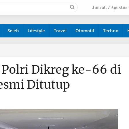
Jum'at, 7 Agustus
Seleb
Lifestyle
Travel
Otomotif
Techno
olri Dikreg ke-66 di
esmi Ditutup