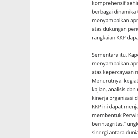
komprehensif sehi
berbagai dinamika t
menyampaikan apres
atas dukungan penu
rangkaian KKP dapa
Sementara itu, Kap
menyampaikan apre
atas kepercayaan m
Menurutnya, kegiat
kajian, analisis d
kinerja organisasi 
KKP ini dapat menj
membentuk Perwira 
berintegritas,” un
sinergi antara duni