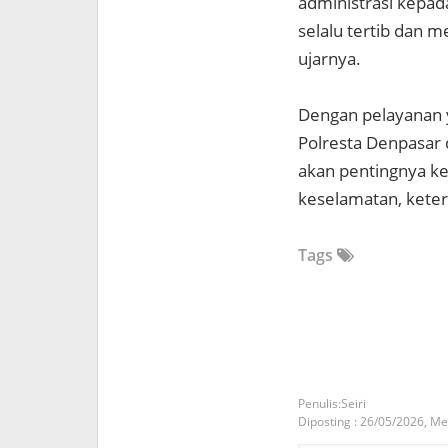
administrasi kepa
selalu tertib dan 
ujarnya.
Dengan pelayanan y
Polresta Denpasar
akan pentingnya ke
keselamatan, ketert
Tags
Seiri
Diposting :
26/05/2026,
Mei