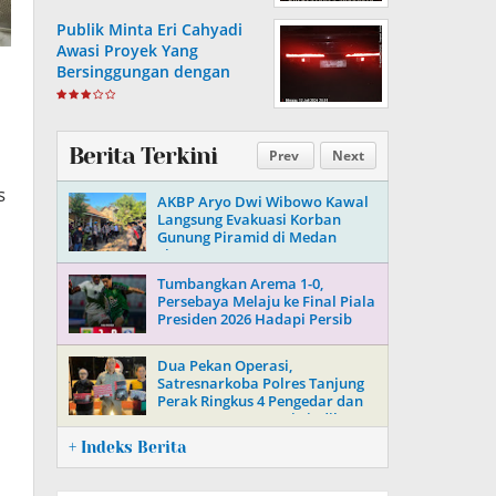
Generasi Muda
Publik Minta Eri Cahyadi
Awasi Proyek Yang
Bersinggungan dengan
Aset Telkom di Surabaya
Berita Terkini
Prev
Next
s
AKBP Aryo Dwi Wibowo Kawal
Langsung Evakuasi Korban
Gunung Piramid di Medan
Ekstrem
Tumbangkan Arema 1-0,
Persebaya Melaju ke Final Piala
Presiden 2026 Hadapi Persib
Dua Pekan Operasi,
Satresnarkoba Polres Tanjung
Perak Ringkus 4 Pengedar dan
Putus 3 Mata Rantai Sindikat
Sabu-Ekstasi
+ Indeks Berita