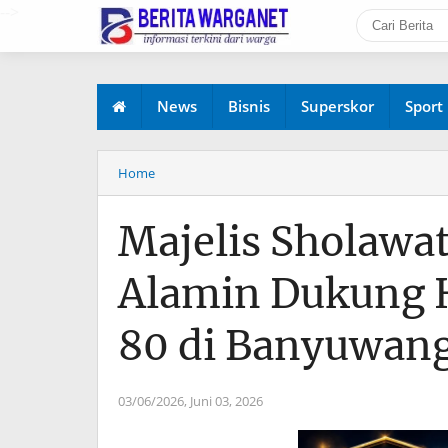
-->
News
Bisnis
Superskor
Sport
Home
Majelis Sholawa
Alamin Dukung 
80 di Banyuwang
03/06/2026,
Juni 03, 2026