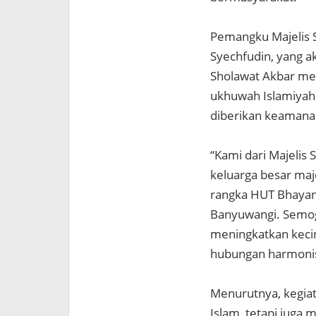
Pemangku Majelis 
Syechfudin, yang 
Sholawat Akbar me
ukhuwah Islamiyah
diberikan keamana
“Kami dari Majelis
keluarga besar ma
rangka HUT Bhayang
Banyuwangi. Semog
meningkatkan keci
hubungan harmonis 
Menurutnya, kegiat
Islam, tetapi juga