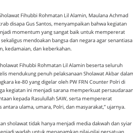
Sholawat Fihubbi Rohmatan Lil Alamin, Maulana Achmad
akrab disapa Gus Santos, menyampaikan bahwa kegiatan
njadi momentum yang sangat baik untuk mempererat
 sekaligus mendoakan bangsa dan negara agar senantiasa
n, kedamaian, dan keberkahan.
 Sholawat Fihubbi Rohmatan Lil Alamin beserta seluruh
jelis mendukung penuh pelaksanaan Sholawat Akbar dala
kara ke-80 yang digelar oleh PW FRN Counter Polri di
a kegiatan ini menjadi sarana memperkuat persaudaraan
ntaan kepada Rasulullah SAW, serta mempererat
antara ulama, umara, Polri, dan masyarakat,” ujarnya.
an sholawat tidak hanya menjadi media dakwah dan syiar
 menjadi wadah untuk menanamkan nilai-nilai persatuan,