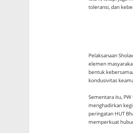
toleransi, dan ke
Pelaksanaan Sholaw
elemen masyarakat,
bentuk kebersamaa
kondusivitas keama
Sementara itu, PW
menghadirkan kegia
peringatan HUT Bh
memperkuat hubunga