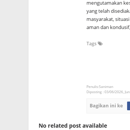
mengutamakan kese
yang telah disediak
masyarakat, situas
aman dan kondusif,
Tags
Saniman
Diposting :
03/06/2026,
Jun
Bagikan ini ke
No related post available