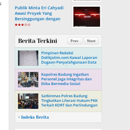
s
Generasi Muda
Publik Minta Eri Cahyadi
Awasi Proyek Yang
Bersinggungan dengan
Aset Telkom di Surabaya
Berita Terkini
Prev
Next
Pimpinan Redaksi
Delikjatim.com Kawal Laporan
Dugaan Penyalahgunaan Data
Pribadi Jurnalisnya
Kapolres Badung Ingatkan
Personel Jaga Integritas dan
Etika Bermedia Sosial
Satbinmas Polres Badung
Tingkatkan Literasi Hukum PKK
Terkait KDRT dan Perlindungan
Anak
+ Indeks Berita