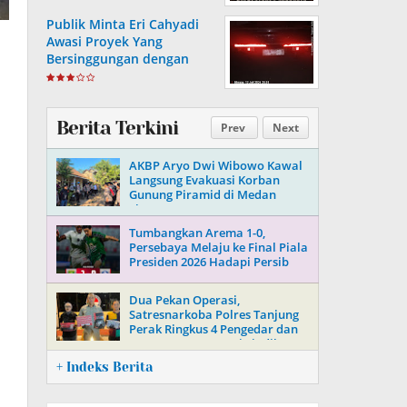
Generasi Muda
Publik Minta Eri Cahyadi
Awasi Proyek Yang
Bersinggungan dengan
Aset Telkom di Surabaya
Berita Terkini
Prev
Next
AKBP Aryo Dwi Wibowo Kawal
Langsung Evakuasi Korban
Gunung Piramid di Medan
Ekstrem
Tumbangkan Arema 1-0,
Persebaya Melaju ke Final Piala
Presiden 2026 Hadapi Persib
Dua Pekan Operasi,
Satresnarkoba Polres Tanjung
Perak Ringkus 4 Pengedar dan
Putus 3 Mata Rantai Sindikat
Sabu-Ekstasi
+ Indeks Berita