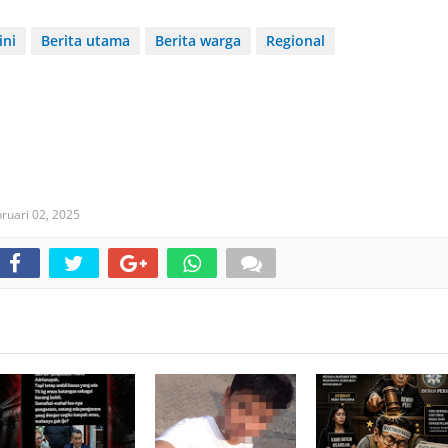
ini
Berita utama
Berita warga
Regional
ruari 02, 2025