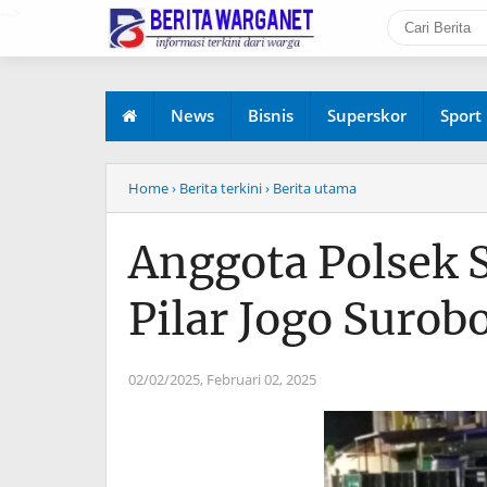
-->
News
Bisnis
Superskor
Sport
Home
› Berita terkini
› Berita utama
Anggota Polsek
Pilar Jogo Surob
02/02/2025,
Februari 02, 2025