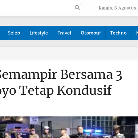
Kamis, 6 Agustus
Seleb
Lifestyle
Travel
Otomotif
Techno
 Semampir Bersama 3
oyo Tetap Kondusif