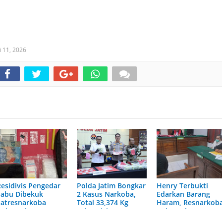
i 11, 2026
Residivis Pengedar
Polda Jatim Bongkar
Henry Terbukti
Sabu Dibekuk
2 Kasus Narkoba,
Edarkan Barang
Satresnarkoba
Total 33,374 Kg
Haram, Resnarkob
Polrestabes
Sabu Disita Satu
Polrestabes
Surabaya
Kurir Ditangkap
Surabaya Berhasil