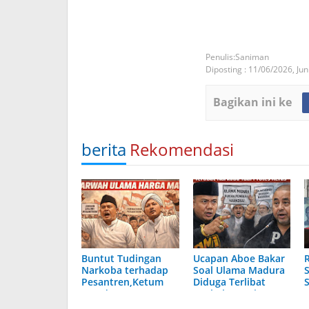
Saniman
Diposting :
11/06/2026,
Jun
Bagikan ini ke
berita
Rekomendasi
Buntut Tudingan
Ucapan Aboe Bakar
Narkoba terhadap
Soal Ulama Madura
Pesantren,Ketum
Diduga Terlibat
AMI dan Gus
Narkoba Tuai Protes
Ghoiron Siap Pimpin
Keras, AMI: Ini