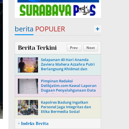
berita
POPULER
+
Berita Terkini
Prev
Next
Selapanan 40 Hari Ananda
Zaviera Mahera Azzahra Putri
Berlangsung Khidmat dan
Penuh Kebersamaan
Pimpinan Redaksi
Delikjatim.com Kawal Laporan
Dugaan Penyalahgunaan Data
Pribadi Jurnalisnya
Kapolres Badung Ingatkan
Personel Jaga Integritas dan
Etika Bermedia Sosial
+ Indeks Berita