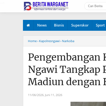
-->
News
Bisnis
Superskor
Sport
Home
› Kapolresngawi
› Narkoba
Pengembangan K
Ngawi Tangkap P
Madiun dengan B
11/06/2026,
Juni 11, 2026