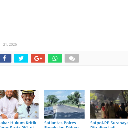
il 21, 2026
Pakar Hukum Kritik
Satlantas Polres
Satpol-PP Surabay
Keras Razia PKL di
Bangkalan Diduga
Dituding Jadi