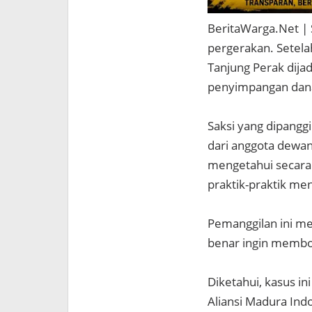
BeritaWarga.Net | 
pergerakan. Setela
Tanjung Perak dija
penyimpangan dana
Saksi yang dipangg
dari anggota dewan 
mengetahui secara
praktik-praktik me
Pemanggilan ini men
benar ingin membon
Diketahui, kasus i
Aliansi Madura Ind