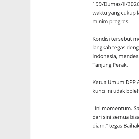
199/Dumas/II/2026
waktu yang cukup l
minim progres.
Kondisi tersebut m
langkah tegas den
Indonesia, mendesa
Tanjung Perak.
Ketua Umum DPP AM
kunci ini tidak bol
"Ini momentum. Saks
dari sini semua bis
diam," tegas Baiha