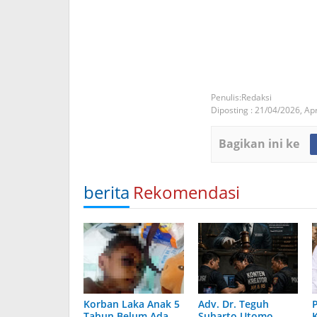
Redaksi
Diposting :
21/04/2026,
Apr
Bagikan ini ke
berita
Rekomendasi
Korban Laka Anak 5
Adv. Dr. Teguh
Tahun Belum Ada
Suharto Utomo