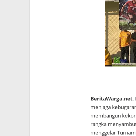
BeritaWarga.net,
menjaga kebugaran
membangun kekomp
rangka menyambut 
menggelar Turnamen