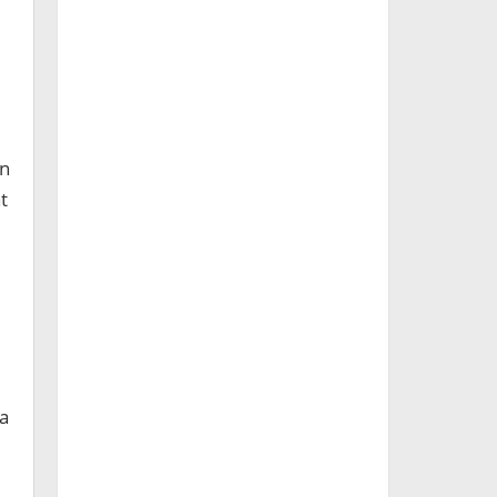
an
t
ga