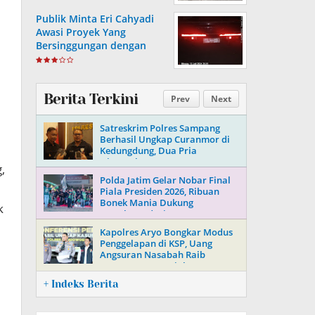
Publik Minta Eri Cahyadi
Awasi Proyek Yang
Bersinggungan dengan
Aset Telkom di Surabaya
Berita Terkini
Prev
Next
Satreskrim Polres Sampang
Berhasil Ungkap Curanmor di
Kedungdung, Dua Pria
Diamankan
,
Polda Jatim Gelar Nobar Final
Piala Presiden 2026, Ribuan
Bonek Mania Dukung
k
Persebaya dari Lapangan
Mapolda
Kapolres Aryo Bongkar Modus
Penggelapan di KSP, Uang
Angsuran Nasabah Raib
Ratusan Juta Rupiah
+ Indeks Berita