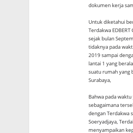
dokumen kerja sama
Untuk diketahui b
Terdakwa EDBERT CH
sejak bulan Septe
tidaknya pada waktu
2019 sampai dengan
lantai 1 yang bera
suatu rumah yang b
Surabaya,
Bahwa pada waktu y
sebagaimana terseb
dengan Terdakwa se
Soeryadjaya, Terd
menyampaikan kepa