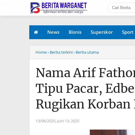
-->
News
Bisnis
Superskor
Sport
Home
› Berita terkini
› Berita utama
Nama Arif Fathon
Tipu Pacar, Edbe
Rugikan Korban R
13/06/2025,
Juni 13, 2025