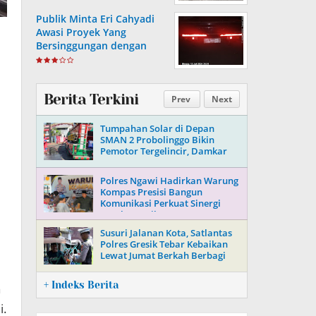
Publik Minta Eri Cahyadi
Awasi Proyek Yang
Bersinggungan dengan
Aset Telkom di Surabaya
Berita Terkini
Prev
Next
Tumpahan Solar di Depan
SMAN 2 Probolinggo Bikin
Pemotor Tergelincir, Damkar
Turun Tangan
Polres Ngawi Hadirkan Warung
Kompas Presisi Bangun
Komunikasi Perkuat Sinergi
untuk Kamtibmas
Susuri Jalanan Kota, Satlantas
Polres Gresik Tebar Kebaikan
Lewat Jumat Berkah Berbagi
+ Indeks Berita
a
i.