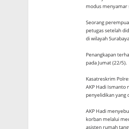
modus menyamar se
Seorang perempuan 
petugas setelah d
di wilayah Surabaya
Penangkapan terhad
pada Jumat (22/5).
Kasatreskrim Polr
AKP Hadi Ismanto 
penyelidikan yang 
AKP Hadi menyebut
korban melalui me
asisten rumah tang