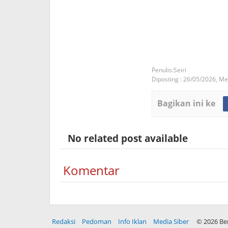
Seiri
Diposting :
26/05/2026,
Mei
Bagikan ini ke
No related post available
Komentar
Redaksi
Pedoman
Info Iklan
Media Siber
©
2026 Be