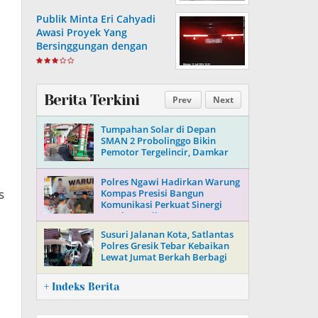
Publik Minta Eri Cahyadi
Awasi Proyek Yang
Bersinggungan dengan
Aset Telkom di Surabaya
Berita Terkini
Prev
Next
Tumpahan Solar di Depan
SMAN 2 Probolinggo Bikin
Pemotor Tergelincir, Damkar
Turun Tangan
Polres Ngawi Hadirkan Warung
s
Kompas Presisi Bangun
Komunikasi Perkuat Sinergi
untuk Kamtibmas
Susuri Jalanan Kota, Satlantas
Polres Gresik Tebar Kebaikan
Lewat Jumat Berkah Berbagi
+ Indeks Berita