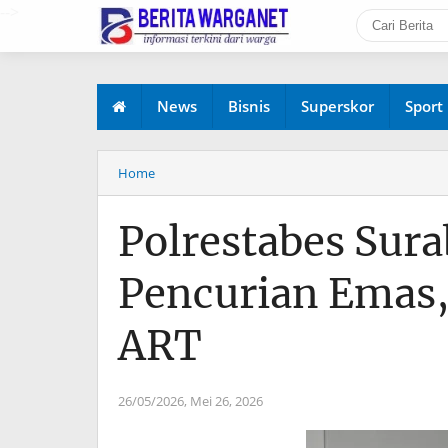
-->
News
Bisnis
Superskor
Sport
Home
Polrestabes Sur
Pencurian Emas
ART
26/05/2026,
Mei 26, 2026