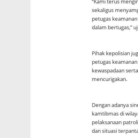
“Kami terus mengin
sekaligus menyam
petugas keamanan 
dalam bertugas,” u
Pihak kepolisian 
petugas keamanan 
kewaspadaan serta
mencurigakan.
Dengan adanya sine
kamtibmas di wilay
pelaksanaan patrol
dan situasi terpan