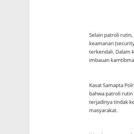
Selain patroli ruti
keamanan (securit
terkendali. Dalam
imbauan kamtibmas 
Kasat Samapta Pol
bahwa patroli ruti
terjadinya tindak 
masyarakat.