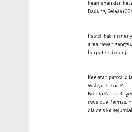
keamanan dan kete
Badung, Selasa (28
Patroli kali ini m
area rawan ganggu
berpotensi menjadi 
Kegiatan patroli di
Wahyu Trisna Parna
Bripda Kadek Rog
roda dua Raimas, m
dialogis ke sejumla