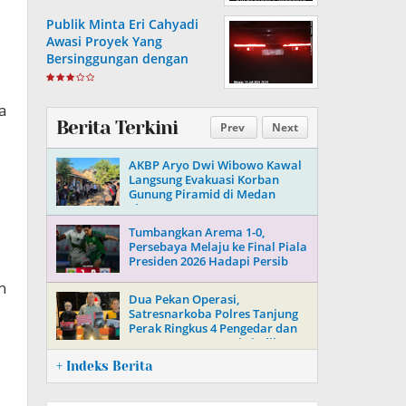
Generasi Muda
Publik Minta Eri Cahyadi
Awasi Proyek Yang
Bersinggungan dengan
Aset Telkom di Surabaya
a
Berita Terkini
Prev
Next
AKBP Aryo Dwi Wibowo Kawal
Langsung Evakuasi Korban
Gunung Piramid di Medan
Ekstrem
Tumbangkan Arema 1-0,
Persebaya Melaju ke Final Piala
Presiden 2026 Hadapi Persib
n
Dua Pekan Operasi,
Satresnarkoba Polres Tanjung
Perak Ringkus 4 Pengedar dan
Putus 3 Mata Rantai Sindikat
Sabu-Ekstasi
+ Indeks Berita