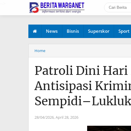
-->
News
Bisnis
Superskor
Sport
Home
Patroli Dini Har
Antisipasi Krimin
Sempidi–Luklu
28/04/2026,
April 28, 2026