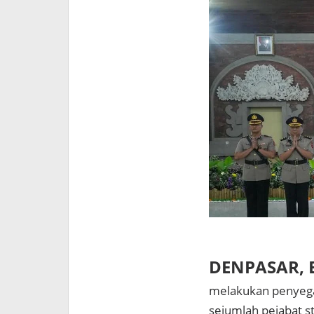
DENPASAR, B
melakukan penyegar
sejumlah pejabat s