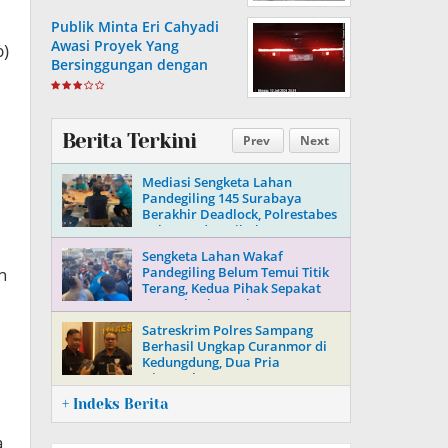
Publik Minta Eri Cahyadi
Awasi Proyek Yang
b)
Bersinggungan dengan
Aset Telkom di Surabaya
Berita Terkini
Prev
Next
Mediasi Sengketa Lahan
Pandegiling 145 Surabaya
Berakhir Deadlock, Polrestabes
Imbau Kedua Pihak Jaga
Kamtibmas
Sengketa Lahan Wakaf
n
Pandegiling Belum Temui Titik
Terang, Kedua Pihak Sepakat
Tempuh Jalur Hukum
Satreskrim Polres Sampang
Berhasil Ungkap Curanmor di
Kedungdung, Dua Pria
Diamankan
+ Indeks Berita
a