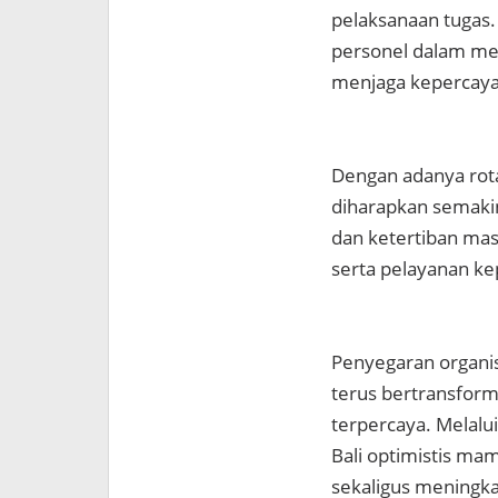
pelaksanaan tugas.
personel dalam me
menjaga kepercayaan
Dengan adanya rotas
diharapkan semaki
dan ketertiban ma
serta pelayanan k
Penyegaran organis
terus bertransform
terpercaya. Melalu
Bali optimistis m
sekaligus meningka