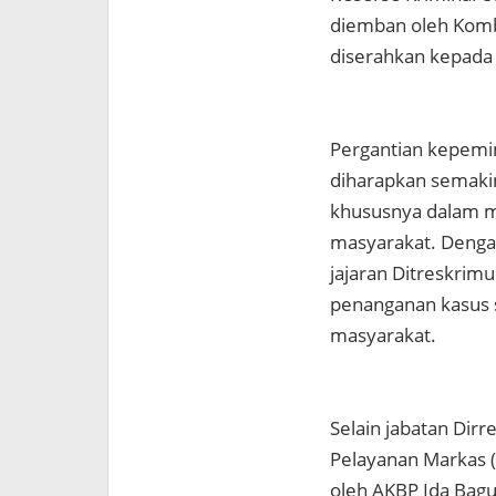
diemban oleh Komb
diserahkan kepada
Pergantian kepemi
diharapkan semaki
khususnya dalam m
masyarakat. Dengan
jajaran Ditreskri
penanganan kasus s
masyarakat.
Selain jabatan Dirr
Pelayanan Markas (
oleh AKBP Ida Bagu