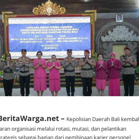
eritaWarga.net –
Kepolisian Daerah Bali kembal
an organisasi melalui rotasi, mutasi, dan pelantikan
trategis sebagai bagian dari pembinaan karier personel