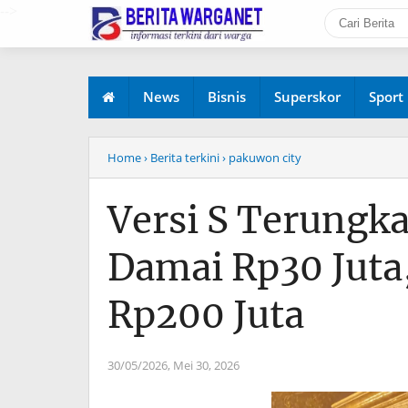
-->
News
Bisnis
Superskor
Sport
Home
› Berita terkini
› pakuwon city
Versi S Terungk
Damai Rp30 Juta
Rp200 Juta
30/05/2026,
Mei 30, 2026