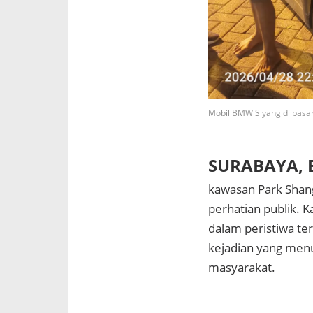
Mobil BMW S yang di pasa
SURABAYA, B
kawasan Park Shang
perhatian publik. K
dalam peristiwa ter
kejadian yang men
masyarakat.