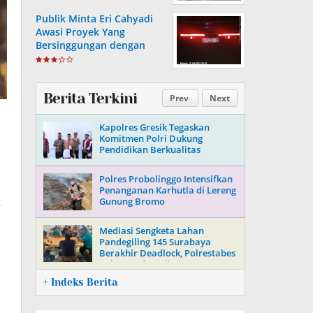
Publik Minta Eri Cahyadi
Awasi Proyek Yang
Bersinggungan dengan
Aset Telkom di Surabaya
Berita Terkini
Prev
Next
Kapolres Gresik Tegaskan
Komitmen Polri Dukung
Pendidikan Berkualitas
Polres Probolinggo Intensifkan
Penanganan Karhutla di Lereng
Gunung Bromo
W
Mediasi Sengketa Lahan
Pandegiling 145 Surabaya
Berakhir Deadlock, Polrestabes
Imbau Kedua Pihak Jaga
Kamtibmas
+ Indeks Berita