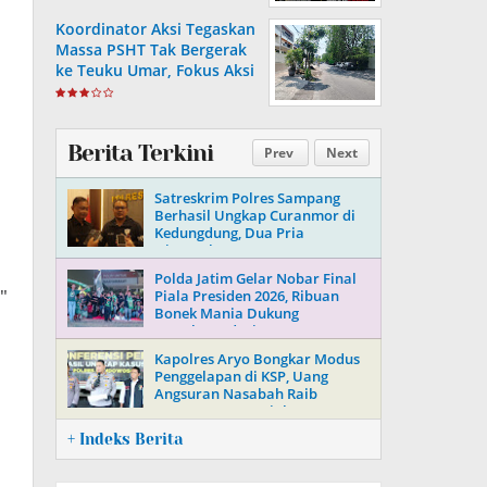
Koordinator Aksi Tegaskan
Massa PSHT Tak Bergerak
ke Teuku Umar, Fokus Aksi
di Polrestabes Surabaya
Berita Terkini
Prev
Next
Satreskrim Polres Sampang
Berhasil Ungkap Curanmor di
Kedungdung, Dua Pria
Diamankan
Polda Jatim Gelar Nobar Final
"
Piala Presiden 2026, Ribuan
Bonek Mania Dukung
Persebaya dari Lapangan
Mapolda
Kapolres Aryo Bongkar Modus
Penggelapan di KSP, Uang
Angsuran Nasabah Raib
Ratusan Juta Rupiah
+ Indeks Berita