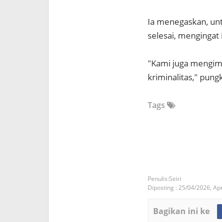
Ia menegaskan, unt
selesai, mengingat
"Kami juga mengim
kriminalitas," pung
Tags
Seiri
Diposting :
25/04/2026,
Apr
Bagikan ini ke