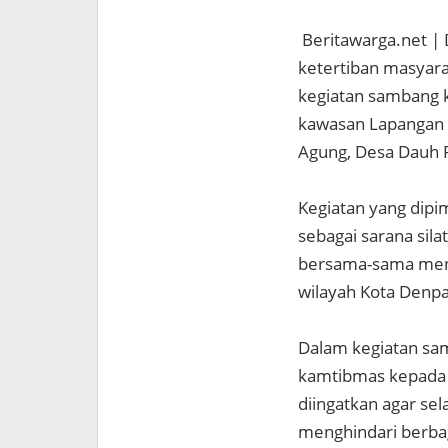
Beritawarga.net |
ketertiban masyara
kegiatan sambang k
kawasan Lapangan 
Agung, Desa Dauh P
Kegiatan yang dipi
sebagai sarana sil
bersama-sama menc
wilayah Kota Denpa
Dalam kegiatan sa
kamtibmas kepada 
diingatkan agar se
menghindari berba