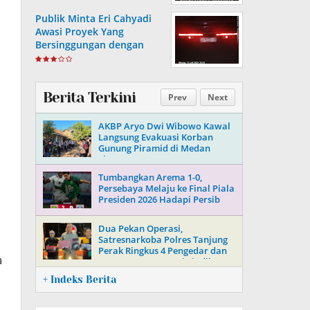
Generasi Muda
Publik Minta Eri Cahyadi
Awasi Proyek Yang
Bersinggungan dengan
Aset Telkom di Surabaya
Berita Terkini
Prev
Next
AKBP Aryo Dwi Wibowo Kawal
Langsung Evakuasi Korban
Gunung Piramid di Medan
Ekstrem
Tumbangkan Arema 1-0,
Persebaya Melaju ke Final Piala
Presiden 2026 Hadapi Persib
Dua Pekan Operasi,
Satresnarkoba Polres Tanjung
Perak Ringkus 4 Pengedar dan
a
Putus 3 Mata Rantai Sindikat
Sabu-Ekstasi
+ Indeks Berita